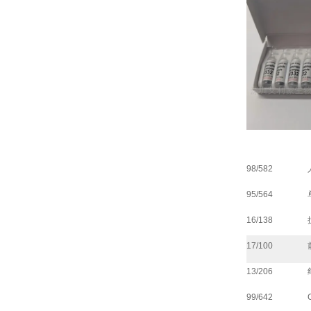
98/582
95/564
16/138
17/100
13/206
99/642