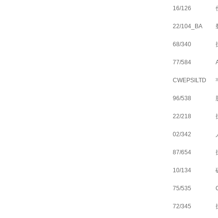
16/126
22/104_BA
68/340
77/584
CWEPSILTD
96/538
22/218
02/342
87/654
10/134
75/535
72/345