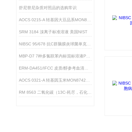
舒尼替尼杂质对照品的选购常识
AOCS 0215-A 转基因大豆品系MON87751标准品的应用分析
SRM 3184 溴离子标准溶液 美国NIST
NIBSC 95/678 抗C群脑膜炎球菌单克隆抗体标准品的用途
MBP-D7 7种多氯联苯内标混标溶液PCBs-13C2
ERM-DA451/IFCC 皮质/醇参考血清组（欧盟标准品）
AOCS 0321-A 转基因玉米MON87429品系标准品
RM 8563 二氧化碳（13C-耗尽，石化来源）NIST标准品