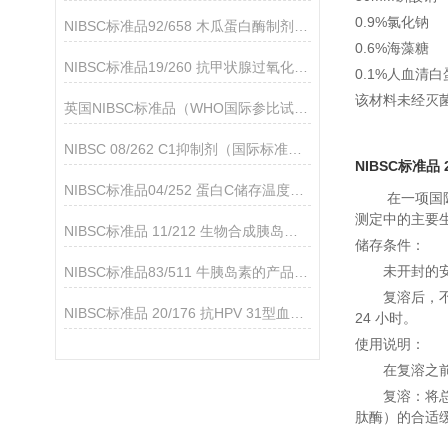
0.9%氯化钠
NIBSC标准品92/658 木瓜蛋白酶制剂（与抗-D制剂91/562一起使用）
0.6%海藻糖
NIBSC标准品19/260 抗甲状腺过氧化物酶抗体简介
0.1%人血清白
该材料未经灭
英国NIBSC标准品（WHO国际参比试剂）的应用领域
NIBSC 08/262 C1抑制剂（国际标准品）的产品说明
NIBSC标准品 
NIBSC标准品04/252 蛋白C储存温度是多少
在一项国际合作
测定中的主要生物
NIBSC标准品 11/212 生物合成胰岛素的产品分析
储存条件：
未开封的安
NIBSC标准品83/511 牛胰岛素的产品介绍
复溶后，不
NIBSC标准品 20/176 抗HPV 31型血清的产品简介
24 小时。
使用说明：
在复溶之
复溶：将总
肽酶）的合适