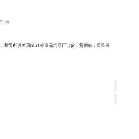
，我司所供美国NIST标准品均原厂订货，货期短，质量保
上
一
下
篇：
一
NIBSC
篇：
标
NIBSC
准