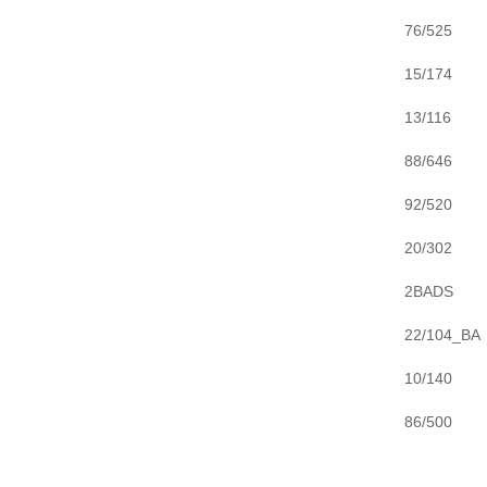
76/525
15/174
13/116
88/646
92/520
20/302
2BADS
22/104_BA
10/140
86/500