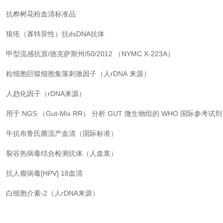
抗桦树花粉血清标准品
狼疮（寡特异性）抗dsDNA抗体
甲型流感抗原/德克萨斯州/50/2012 （NYMC X-223A）
粒细胞巨噬细胞集落刺激因子（人
rDNA
来源）
人趋化因子（rDNA来源）
用于 NGS （Gut-Mix RR） 分析 GUT 微生物组的 WHO 国际参考试剂
牛抗布鲁氏菌流产血清（国际标准）
裂谷热病毒结合检测抗体（人血浆）
抗人瘤病毒[HPV] 18血清
白细胞介素
-2
（人
rDNA
来源）