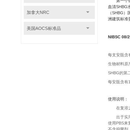
第一个编码
血清SHB
加拿大NRC
（SHBG
洲建筑标准
美国AOCS标准品
NIBSC 
每支安瓿含有
生物材料原
SHBG的第
每安瓿含有1
使用说明：
在复溶
出于实
使用PBS来
不含抑菌剂