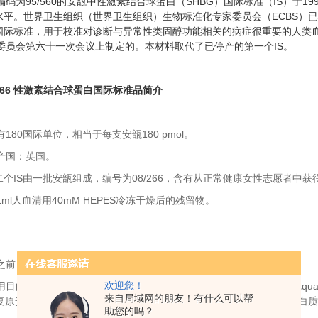
为95/560的安瓿中性激素结合球蛋白（SHBG）国际标准（IS）于1
G水平。世界卫生组织（世界卫生组织）生物标准化专家委员会（ECBS）已
）国际标准，用于校准对诊断与异常性类固醇功能相关的病症很重要的人类血清S
委员会第六十一次会议上制定的。本材料取代了已停产的第一个IS。
08/266 性激素结合球蛋白国际标准品简介
180国际单位，相当于每支安瓿180 pmol。
产国：英国。
二个IS由一批安瓿组成，编号为08/266，含有从正常健康女性志愿者中
ml人血清用40mM HEPES冷冻干燥后的残留物。
之前，不应尝试称量冻干材料的任何部分
欢迎您！
用目的，每个安瓿含有相同数量的SHBG。每个安瓿的全部内容物应完qu
来自局域网的朋友！有什么可以帮
复原安瓿内容物。如果要广泛稀释内容物，建议添加0.05%-0.1%的蛋
助您的吗？
。