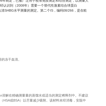
998年制定，已被广泛用于校准免疫测定和结合测定，以测量人
经认识到（2008年）需要一个替代性激素结合球蛋白
HBG水平测量的测定。第二个IS，编码08/266，是在欧
获得的冻干血清。
an溶解在精确测量量的蒸馏水或适当的测定稀释剂中。不建议
白质（HSA或BSA）以尽量减少吸附。该材料未经消毒，安瓿中