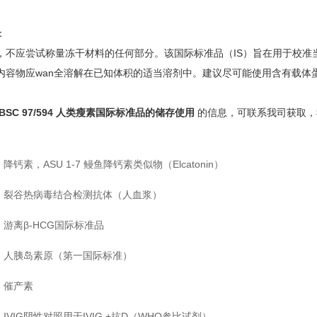
：
，不应尝试称量冻干材料的任何部分。该国际标准品（IS）旨在用于校准
内容物应wan全溶解在已知体积的适当溶剂中。建议尽可能使用含有载体
IBSC 97/594 人类瘦素国际标准品的储存使用
的信息，可联系我司获取，
降钙素，ASU 1-7 鳗鱼降钙素类似物（Elcatonin）
裂谷热病毒结合检测抗体（人血浆）
游离β
-HCG
国际标准品
人胰岛素原（第一国际标准）
催产素
IVIG阴性对照用于IVIG +抗D（WHO参比试剂）