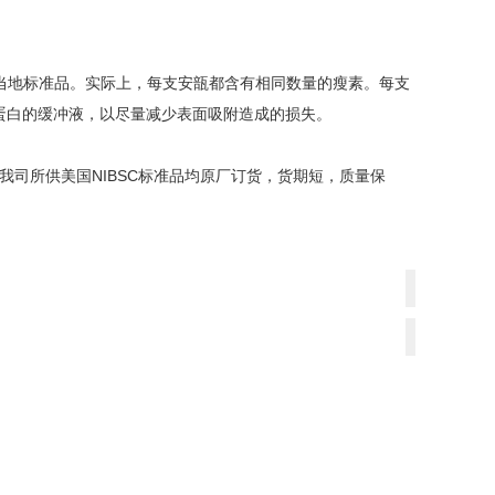
当地标准品。实际上，每支安瓿都含有相同数量的瘦素。每支
蛋白的缓冲液，以尽量减少表面吸附造成的损失。
我司所供美国NIBSC标准品均原厂订货，货期短，质量保
上
一
下
篇：
一
NIBSC
篇：
69/194
DORM-
胰
5