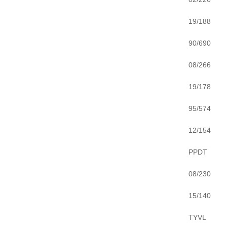
19/188
90/690
08/266
19/178
95/574
12/154
PPDT
08/230
15/140
TYVL