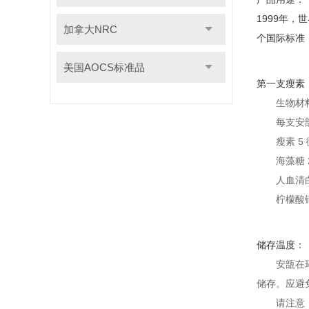
1999年
加拿大NRC
个国际标准
美国AOCS标准品
第一支瘦素
生物材
每支安
瘦素 5
海藻糖 2
人血清白
柠檬酸钠，
储存温度：
安瓿在
储存。应避
请注意