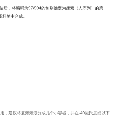
后，将编码为97/594的制剂确定为瘦素（人序列）的第一
肠杆菌中合成。
用，建议将复溶溶液分成几个小容器，并在-40摄氏度或以下
。
。