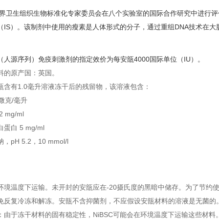
，世界卫生组织生物标准化专家委员会在八个实验室的国际合作研究中进行评估
（IS）。该制剂中使用的瘦素是人体形式的分子，通过重组DNA技术在大
（人源序列）免疫刺激剂的指定效价为每安瓿4000国际单位（IU）。
料的原产国：英国。
瓿含有1.0毫升溶液冻干后的残留物，该溶液包含：
 微克/毫升
 mg/ml
蛋白 5 mg/ml
pH 5.2，10 mmol/l
环境温度下运输。未开封的安瓿应在-20摄氏度的黑暗中储存。为了节约使
免反复冷冻和解冻。安瓿不含抑菌剂，不应假设安瓿材料的溶液是无菌的
：由于冻干材料的固有稳定性，NiBSC可能会在环境温度下运输这些材料