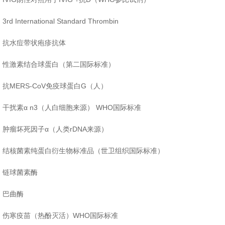
3rd International Standard Thrombin
抗水痘带状疱疹抗体
性激素结合球蛋白（第二国际标准）
抗MERS-CoV免疫球蛋白G（人）
干扰素α n3（人白细胞来源） WHO国际标准
肿瘤坏死因子
α
（人类
rDNA
来源）
结核菌素纯蛋白衍生物标准品（世卫组织国际标准）
链球菌素酶
巴曲酶
伤寒疫苗（热酚灭活）WHO国际标准