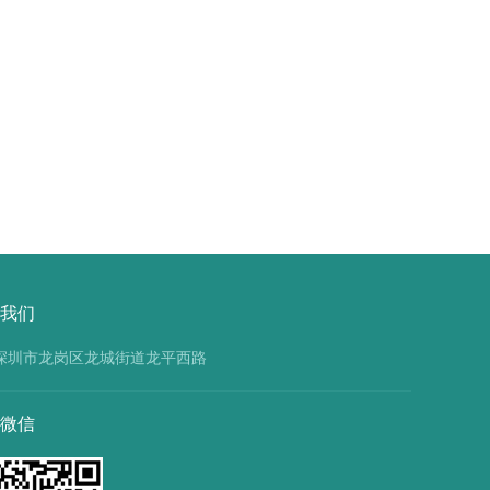
花
基
MON531
因
标
棉
准
花
品
MON8891
的
标
操
准
作
品
使
我们
用
用
途
深圳市龙岗区龙城街道龙平西路
微信