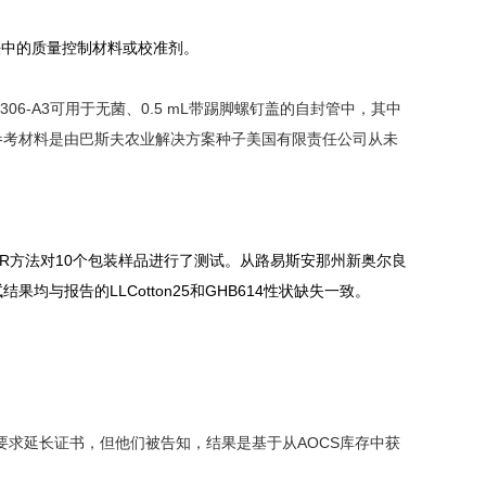
方法中的质量控制材料或校准剂。
0306-A3可用于无菌、0.5 mL带踢脚螺钉盖的自封管中，其中
告知，该参考材料是由巴斯夫农业解决方案种子美国有限责任公司从未
方法对10个包装样品进行了测试。从路易斯安那州新奥尔良
试结果均与报告的LLCotton25和GHB614性状缺失一致。
求延长证书，但他们被告知，结果是基于从AOCS库存中获