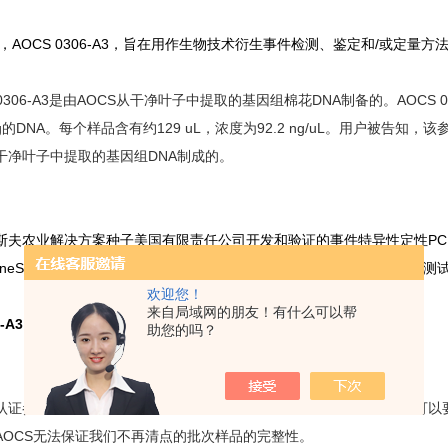
M，AOCS 0306-A3，旨在用作生物技术衍生事件检测、鉴定和/或定量
 0306-A3是由AOCS从干净叶子中提取的基因组棉花DNA制备的。AOCS 
ug的DNA。每个样品含有约129 uL，浓度为92.2 ng/uL。用户被
干净叶子中提取的基因组DNA制成的。
农业解决方案种子美国有限责任公司开发和验证的事件特异性定性PCR
s GeneScan（ISO 17025认证的实验室）收到的定性、事件特异性分析的测
欢迎您！
来自局域网的朋友！有什么可以帮
306-A3 非转基因棉花叶子基因组DNA标准品简介
助您的吗？
证参考物质每年进行稳定性测试，证书可根据测试结果延长。客户可以要
AOCS无法保证我们不再清点的批次样品的完整性。