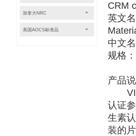
CRM 
加拿大NRC
英文名
Materi
美国AOCS标准品
中文名
规格：20
产品说
V
认证参
生素认
装的片