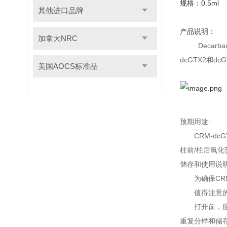
规格：0.5ml
其他进口品牌
产品说明：
加拿大NRC
Decarbamo
dcGTX2和d
美国AOCS标准品
预期用途:
CRM-d
柱前/柱后氧化
储存和使用说明
为确保CR
值得注意
打开前，
重复分样和储