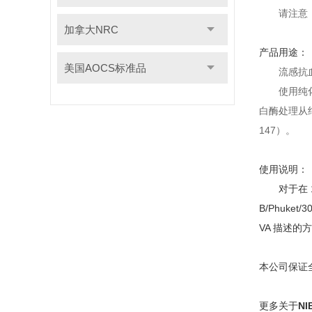
请注意
加拿大NRC
产品用途：
美国AOCS标准品
流感抗血
使用纯化
白酶处理从纯化
147）。
使用说明：
对于在 
B/Phuke
VA 描述的方
本公司保证
更多关于
N