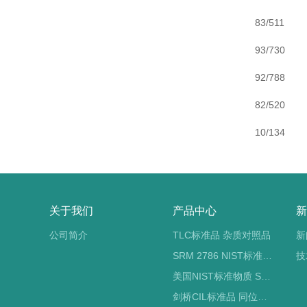
83/511
93/730
92/788
82/520
10/134
关于我们
产品中心
新
公司简介
TLC标准品 杂质对照品
新
SRM 2786 NIST标准物质 PM2.5标准品
技
美国NIST标准物质 SRM标准品
剑桥CIL标准品 同位素标记