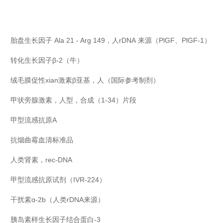
胎盘生长因子
Ala 21 - Arg 149
，人
rDNA
来源（
PlGF
、
PlGF-1
）
转化生长因子
β-2
（牛）
绒毛膜促性xian激素β亚基，人（国际参考制剂）
甲状旁腺激素，人型，合成（1-34）片段
甲型流感抗原A
抗烟曲霉血清标准品
人类肾素，rec-DNA
甲型流感抗原试剂（IVR-224）
干扰素
α-2b
（人类
rDNA
来源）
胰岛素样生长因子结合蛋白
-3