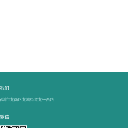
品
炎
NIBSC
人
91/656
免
的
疫
产
球
品
蛋
简
白
介
（W1041
我们
深圳市龙岗区龙城街道龙平西路
微信