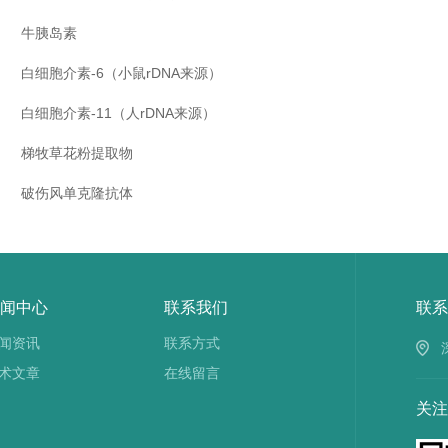
牛胰岛素
白细胞介素
-6
（小鼠
rDNA
来源）
白细胞介素
-11
（人
rDNA
来源）
梯牧草花粉提取物
破伤风单克隆抗体
闻中心
联系我们
联系
闻资讯
联系方式
术文章
在线留言
关注