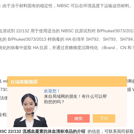
：由于冻干材料固有的稳定性，NIBSC 可以在环境温度下运输这些材料。
清试剂 22/132 用于使用适当的 NIBSC 抗原试剂对 B/Phuket/3073
的 B/Phuket/3073/2013 样病毒的 HA 在绵羊 SH792、SH793、S
的病毒中提取 HA 抗原，并通过蔗糖梯度沉降纯化 （Brand， CN 和 Skehel， J
1 ml 中含有 20-50 μg HA 活性的抗原的测定，应将大约 15-25 μ
t/3073/2013 样抗原标准品或根据当地实验室条件改变抗血清浓度。 应根据 Wood
欢迎您！
来自局域网的朋友！有什么可以帮
法使用抗血清试剂 22/132。生物标准化杂志，1977,5,2。
助您的吗？
全程采用英国NIBSC要求的运输条件进行产品运输。
IBSC 22/132 流感血凝素抗体血清标准品的介绍
的信息，可联系我司获取