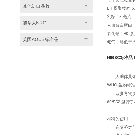
其他进口品牌
LH 提取物约 5.
乳糖 “ 5 毫克
加拿大NRC
人血浆白蛋白 “
氯化钠 “ 90 
美国AOCS标准品
氮气，略低于
NIBSC标准品
人垂体黄体
WHO 生物标准
该参考物质
80/552 进行
材料的使用：
在复溶之