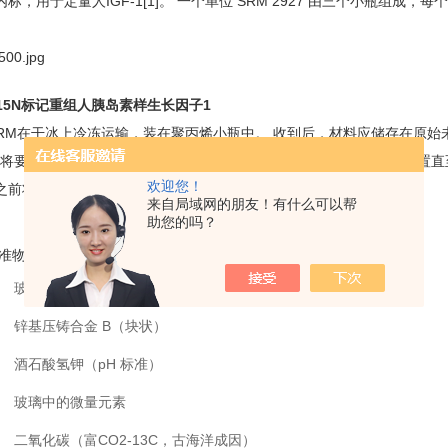
，用于定量人IGF-1[1]。 一个单位 SRM 2927 由三个小瓶组成，每个小
27 15N标记重组人胰岛素样生长因子1
RM在干冰上冷冻运输，装在聚丙烯小瓶中。 收到后，材料应储存在原始未
要使用的SRM小瓶从冰箱中取出，并在室温（20°C至25°C）下静置
欢迎您！
之前将材料带到小瓶底部。
来自局域网的朋友！有什么可以帮
助您的吗？
T标准物质产品目录（仅列举小部分）：
玻璃砂
锌基压铸合金 B（块状）
酒石酸氢钾（pH 标准）
玻璃中的微量元素
二氧化碳（富CO2-13C，古海洋成因）