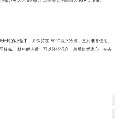
瓶含有大约 50 微升 15N 标记的重组人 IGF-1 溶液。
开封的小瓶中，并保持在-50°C以下冷冻，直到准备使用。
直至解冻。 材料解冻后，可以轻轻混合，然后短暂离心，在去
上
一
下
篇：
一
SRM
篇：