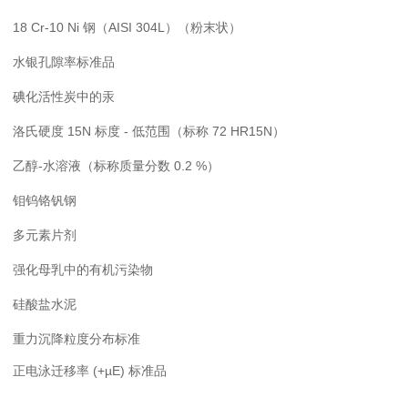
18 Cr-10 Ni 钢（AISI 304L）（粉末状）
水银孔隙率标准品
碘化活性炭中的汞
洛氏硬度 15N 标度 - 低范围（标称 72 HR15N）
乙醇-水溶液（标称质量分数 0.2 %）
钼钨铬钒钢
多元素片剂
强化母乳中的有机污染物
硅酸盐水泥
重力沉降粒度分布标准
正电泳迁移率 (+µE) 标准品