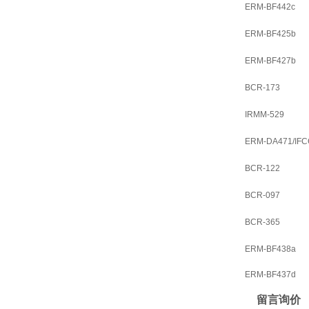
ERM-BF442c
ERM-BF425b
ERM-BF427b
BCR-173
IRMM-529
ERM-DA471/IFC
BCR-122
BCR-097
BCR-365
ERM-BF438a
ERM-BF437d
留言询价