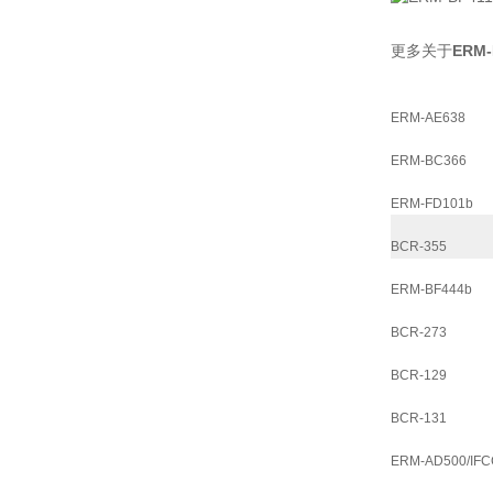
更多关于
ERM
ERM-AE638
ERM-BC366
ERM-FD101b
BCR-355
ERM-BF444b
BCR-273
BCR-129
BCR-131
ERM-AD500/IFC