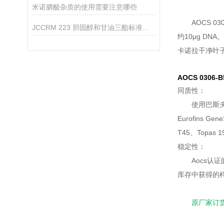
米诺膦酸杂质的使用需要注意哪些
AOCS 
JCCRM 223 胆固醇和甘油三酯标准物质
约10μg D
卡诺拉干净叶
AOCS 030
同质性：
使用巴斯
Eurofins
T45、Topas
稳定性：
Aocs
库存中获得的
原厂家订