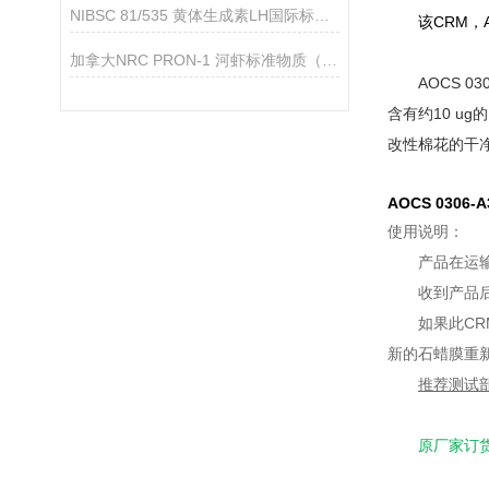
NIBSC 81/535 黄体生成素LH国际标准品的产品介绍
该CRM，AO
加拿大NRC PRON-1 河虾标准物质（微量金属和shen酸盐）
AOCS 
含有约10 u
改性棉花的干
AOCS 030
使用说明：
产品在运
收到产品
如果此C
新的石蜡膜重新
推荐测试部
原厂家订