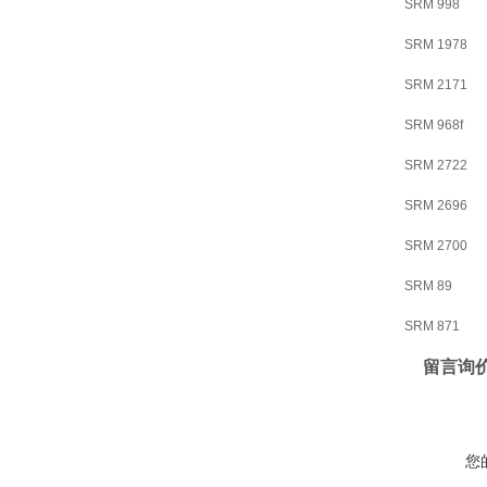
SRM 998
SRM 1978
SRM 2171
SRM 968f
SRM 2722
SRM 2696
SRM 2700
SRM 89
SRM 871
留言询
您