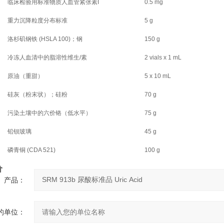
临床检验用标准物质人血管紧张素I
0.5 mg
重力沉降粒度分布标准
5 g
洛杉矶钢铁 (HSLA 100)；钢
150 g
冷冻人血清中的脂溶性维生/素
2 vials x 1 mL
原油（重甜）
5 x 10 mL
硅灰（粉末状）；硅粉
70 g
污染土壤中的六价铬（低水平）
75 g
铅钡玻璃
45 g
磷青铜 (CDA 521)
100 g
价
产品：
的单位：