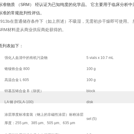
物质 （SRM） 经认证为已知纯度的化学品。 它主要用于临床分析
标准的常规批判性评估。
 913b在普通储存条件下（如上所述）不吸湿，无需初步干燥即可使用。 所
SRM材料是从商业供应商处获得的。
质列表如下：
强化人血清中的有机污染物
5 vials x 10.7 mL
铬镍铁合金 800
100 g
高温合金 L 605
100 g
锌基压铸合金 B（块状）
block
LA 钢 (HSLA-100)
disk
涂层厚度标准套装（钢上的非磁性涂层）标称涂层
set (5)
厚度：255 µm、385 µm、505 µm、635 µm