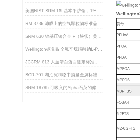
美国NIST SRM 16f 基本平炉钢，1% 碳的使用说明
Wellingt
RM 8785 滤膜上的空气颗粒物标准品（美国NIST）简介
货号
PFHxA
SRM 630 锌基压铸合金 F（块状）美国NIST
PFOA
Wellington标准品 全氟辛烷磺酸钠L-PFOS/M8PFOS
PFDA
JCCRM 613 人血清白蛋白测定标准物质的产品介绍
MPFOA
BCR-701 湖泊沉积物中痕量金属标准物质简介
MPFOS
SRM 1878b 可吸入的Alpha石英的储存方法
M3PFBS
FOSA-I
6:2FTS
M2-6:2FTS