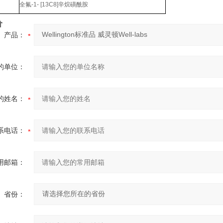
全氟
-1- [13C8]
辛烷磺酰胺
价
产品：
的单位：
的姓名：
系电话：
用邮箱：
省份：