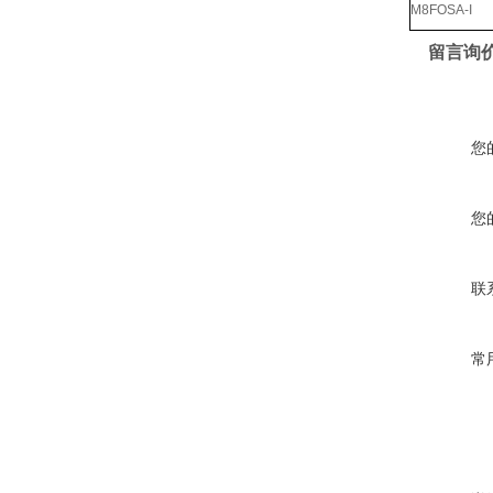
M8FOSA-I
留言询
您
您
联
常