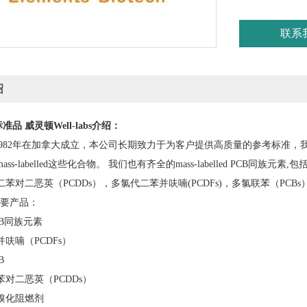
联系
绍
n标准品 威灵顿Well-labs
介绍：
ton 1982年在加拿大成立，本公司长期致力于为客户提供高质量的参考标准，我们参考标准
ss-labelled这些化合物。 我们也有齐全的mass-labelled PC
苯对二恶英（PCDDs），多氯代二苯并呋喃(PCDFs)，多氯联苯（PCBs
on主要产品：
B同族元素
呋喃（PCDFs）
B
对二恶英（PCDDs）
溴化阻燃剂