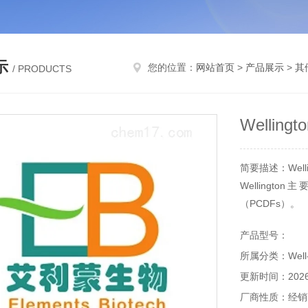
示
您的位置：
网站首页
>
产品展示
>
其
/ PRODUCTS
Welling
简要描述：Welli
Welling
（PCDFs）。
多溴联苯PBB
产品型号：
剂。
所属分类：Well
更新时间：2026-
厂商性质：经销