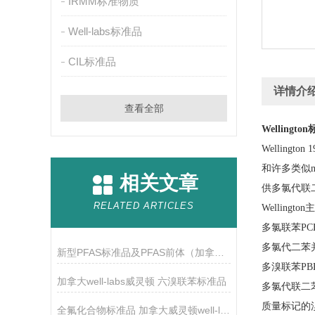
IRMM标准物质
Well-labs标准品
CIL标准品
详情介
查看全部
Wellingto
Welling
和许多类似ma
相关文章
供多氯代联二
RELATED ARTICLES
Wellingt
多氯联苯PC
多氯代二苯并
新型PFAS标准品及PFAS前体（加拿大惠灵顿）有哪些
多溴联苯PB
加拿大well-labs威灵顿 六溴联苯标准品
多氯代联二苯
质量标记的
全氟化合物标准品 加拿大威灵顿well-labs