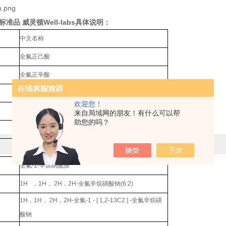
on标准品 威灵顿Well-labs
具体说明：
中文名称
全氟正己酸
全氟正辛酸
全氟正癸酸
欢迎您！
13C
标记全氟正辛酸
来自局域网的朋友！有什么可以帮
助您的吗？
全氟
-1-[1,2,3,4-13C4]-
辛烷磺酸钠
全氟
-1- [2,3,4-13C3]
丁烷磺酸钠
全氟
-1-
辛烷磺酰胺
1H
，
1H
，
2H
，
2H-
全氟辛烷磺酸钠
(6:2)
1H
，
1H
，
2H
，
2H-
全氟
-1 - [ 1,2-13C2 ] -
全氟辛烷磺
酸钠