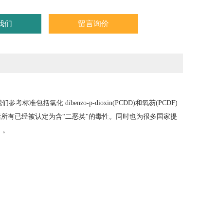
我们
留言询价
包括氯化 dibenzo-p-dioxin(PCDD)和氧芴(PCDF)
B同族元素,包括所有已经被认定为含“二恶英"的毒性。同时也为很多国家提
）。